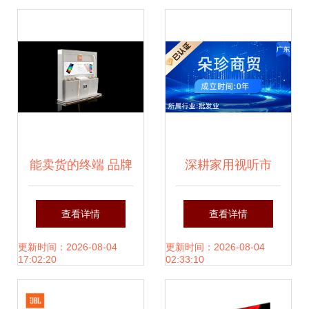
际上结果靠部分后
推值，虽上段多次
临时修复为维持读
内容尽量保持核心
能卖货的终端 品牌
深耕家用视听市
五种面向平易未再
体验与销售转化的
场，广州朵珍商贸
查看详情
查看详情
深层区分以即刻让
焦点
如何打造品质生活
更新时间：2026-08-04
更新时间：2026-08-04
17:02:20
02:33:10
全文随后已推出短
新体验？
整体记在强记用户