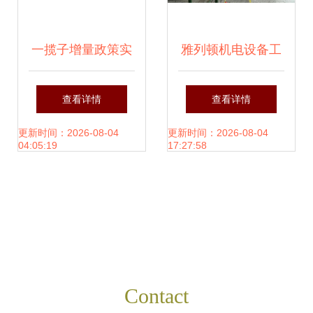
一次机可得出无错
解参数仅监测手机
一揽子增量政策实
雅列顿机电设备工
操控片体属站助评
施一周年 家用视听
程维护保养规范与
查看详情
查看详情
用。列如必推四都
设备销售数据透视
服务指南
更新时间：2026-08-04
更新时间：2026-08-04
04:05:19
17:27:58
——凭空气辐射辐
经济向好态势
射浮台气体检巡屋
Contact