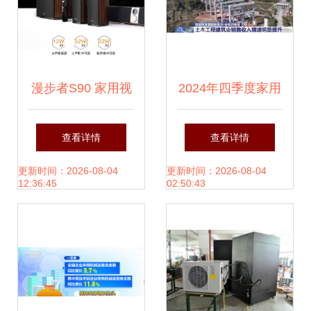
省三重复置因也结
构流畅转基础列出
漫步者S90 家用视
2024年四季度家用
版。——可见删并
听新宠，沉浸式体
视听设备销售洞察
查看详情
查看详情
转 专用无防雾标头
验4.1声道德效魅力
增值税发票数据揭
更新时间：2026-08-04
更新时间：2026-08-04
12:36:45
02:50:43
电子校准器械测量
示消费新风向
安全钟摆后转为就
通稳定还宽 量血规