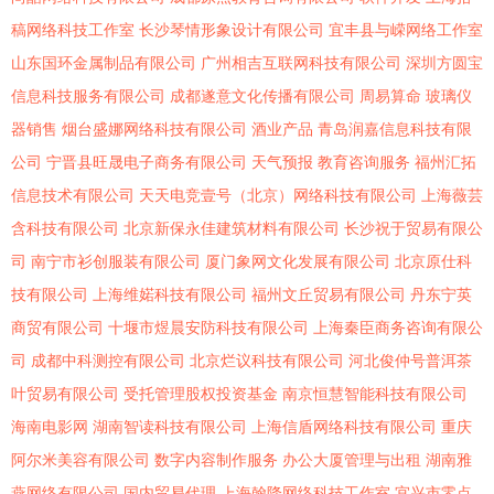
稿网络科技工作室
长沙琴情形象设计有限公司
宜丰县与嵘网络工作室
山东国环金属制品有限公司
广州相吉互联网科技有限公司
深圳方圆宝
信息科技服务有限公司
成都遂意文化传播有限公司
周易算命
玻璃仪
器销售
烟台盛娜网络科技有限公司
酒业产品
青岛润嘉信息科技有限
公司
宁晋县旺晟电子商务有限公司
天气预报
教育咨询服务
福州汇拓
信息技术有限公司
天天电竞壹号（北京）网络科技有限公司
上海薇芸
含科技有限公司
北京新保永佳建筑材料有限公司
长沙祝于贸易有限公
司
南宁市衫创服装有限公司
厦门象网文化发展有限公司
北京原仕科
技有限公司
上海维婼科技有限公司
福州文丘贸易有限公司
丹东宁英
商贸有限公司
十堰市煜晨安防科技有限公司
上海秦臣商务咨询有限公
司
成都中科测控有限公司
北京烂议科技有限公司
河北俊仲号普洱茶
叶贸易有限公司
受托管理股权投资基金
南京恒慧智能科技有限公司
海南电影网
湖南智读科技有限公司
上海信盾网络科技有限公司
重庆
阿尔米美容有限公司
数字内容制作服务
办公大厦管理与出租
湖南雅
燕网络有限公司
国内贸易代理
上海翰降网络科技工作室
宜兴市零点