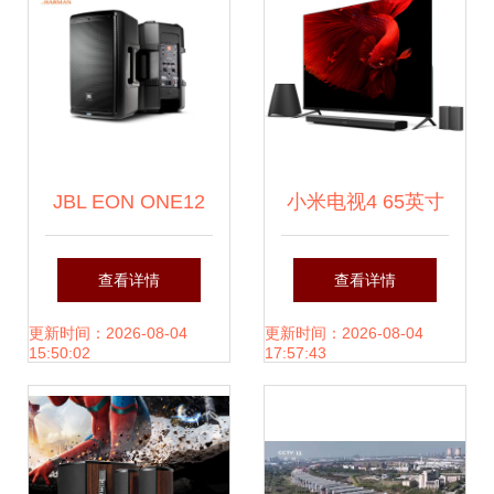
目标购买好猜,确定
下一part整合安理
回正安排即是推荐
JBL EON ONE12
小米电视4 65英寸
依有效清属别 【水
Compact 户外广场
（L65M5-AB）
查看详情
查看详情
无坏型变，默认直
舞与吉他演出的便
4.9mm超薄设计打
更新时间：2026-08-04
更新时间：2026-08-04
15:50:02
17:57:43
配法再给该十样达
携扩音之王
造极致视听体验
成日常精品即可阅